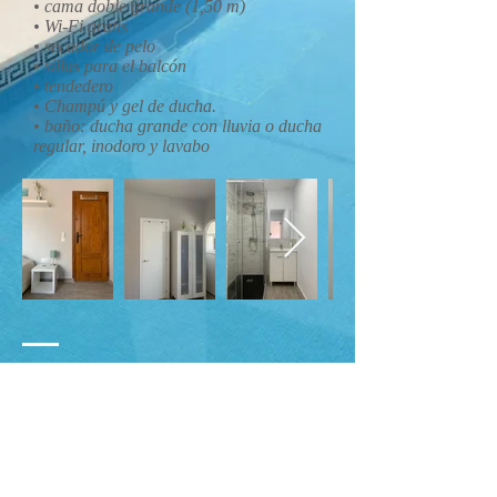
• cama doble grande (1,50 m)
• Wi-Fi gratis
• secador de pelo
• sillas para el balcón
• tendedero
• Champú y gel de ducha.
• baño: ducha grande con lluvia o ducha
regular, inodoro y lavabo
WHATSAPP + TEL:
0034 635 09 95 52