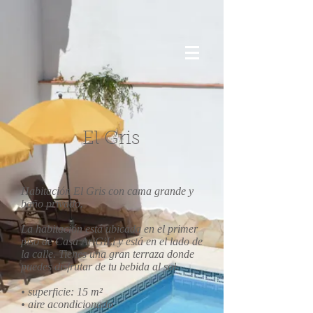
El Gris
Habitación El Gris con cama grande y
baño privado.
La habitación está ubicada en el primer
piso de Casa AriGiLi y está en el lado de
la calle. Tienes una gran terraza donde
puedes disfrutar de tu bebida al sol.
• superficie: 15 m²
• aire acondicionado